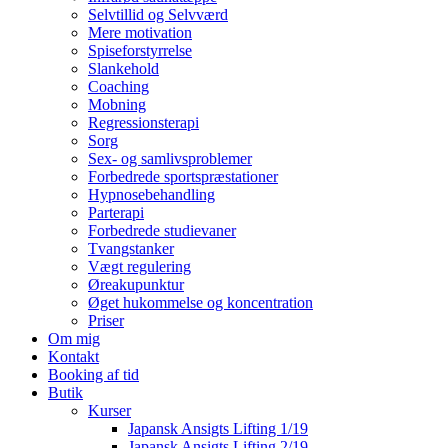
Selvtillid og Selvværd
Mere motivation
Spiseforstyrrelse
Slankehold
Coaching
Mobning
Regressionsterapi
Sorg
Sex- og samlivsproblemer
Forbedrede sportspræstationer
Hypnosebehandling
Parterapi
Forbedrede studievaner
Tvangstanker
Vægt regulering
Øreakupunktur
Øget hukommelse og koncentration
Priser
Om mig
Kontakt
Booking af tid
Butik
Kurser
Japansk Ansigts Lifting 1/19
Japansk Ansigts Lifting 2/19