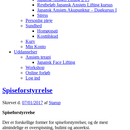
Restbeløb Japansk Ansigts Lifting kursus
Japansk Ansigts Akupunktur – Dagkursus I
Stress
Personlig pleje
Sundhed
Homøopati
Kosttilskud
Kurv
Min Konto
Uddannelser
Ansigts terapi
Japansk Face Lifting
Workshop
Online forløb
Log ind
Spiseforstyrrelse
Skrevet d.
07/01/2017
af
Starup
Spiseforstyrrelse
Der er forskellige former for spiseforstyrrelser, og de mest
almindelige er overspisning, bulimi og anoreksi.