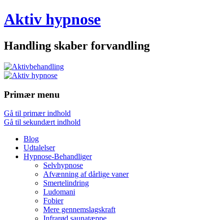
Aktiv hypnose
Handling skaber forvandling
Primær menu
Gå til primær indhold
Gå til sekundært indhold
Blog
Udtalelser
Hypnose-Behandliger
Selvhypnose
Afvænning af dårlige vaner
Smertelindring
Ludomani
Fobier
Mere gennemslagskraft
Infrarød saunatæppe