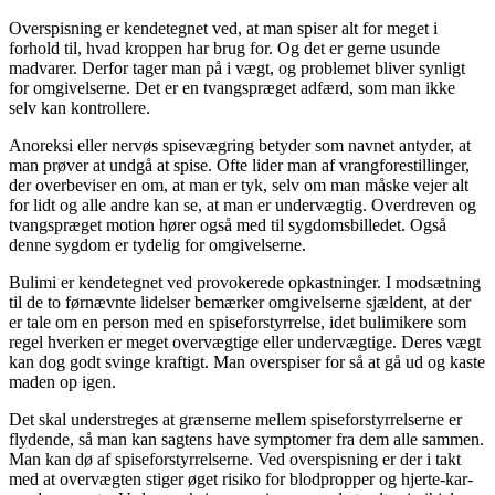
Overspisning er kendetegnet ved, at man spiser alt for meget i
forhold til, hvad kroppen har brug for. Og det er gerne usunde
madvarer. Derfor tager man på i vægt, og problemet bliver synligt
for omgivelserne. Det er en tvangspræget adfærd, som man ikke
selv kan kontrollere.
Anoreksi eller nervøs spisevægring betyder som navnet antyder, at
man prøver at undgå at spise. Ofte lider man af vrangforestillinger,
der overbeviser en om, at man er tyk, selv om man måske vejer alt
for lidt og alle andre kan se, at man er undervægtig. Overdreven og
tvangspræget motion hører også med til sygdomsbilledet. Også
denne sygdom er tydelig for omgivelserne.
Bulimi er kendetegnet ved provokerede opkastninger. I modsætning
til de to førnævnte lidelser bemærker omgivelserne sjældent, at der
er tale om en person med en spiseforstyrrelse, idet bulimikere som
regel hverken er meget overvægtige eller undervægtige. Deres vægt
kan dog godt svinge kraftigt. Man overspiser for så at gå ud og kaste
maden op igen.
Det skal understreges at grænserne mellem spiseforstyrrelserne er
flydende, så man kan sagtens have symptomer fra dem alle sammen.
Man kan dø af spiseforstyrrelserne. Ved overspisning er der i takt
med at overvægten stiger øget risiko for blodpropper og hjerte-kar-