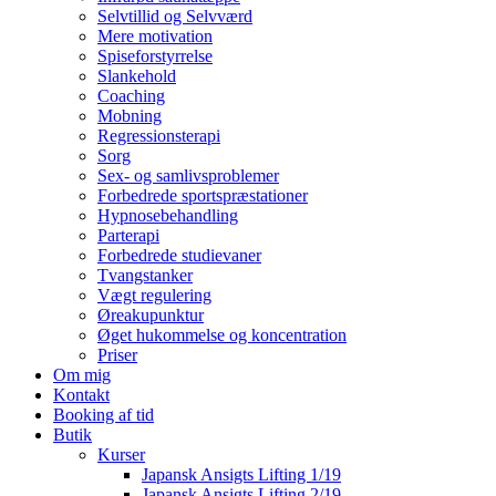
Selvtillid og Selvværd
Mere motivation
Spiseforstyrrelse
Slankehold
Coaching
Mobning
Regressionsterapi
Sorg
Sex- og samlivsproblemer
Forbedrede sportspræstationer
Hypnosebehandling
Parterapi
Forbedrede studievaner
Tvangstanker
Vægt regulering
Øreakupunktur
Øget hukommelse og koncentration
Priser
Om mig
Kontakt
Booking af tid
Butik
Kurser
Japansk Ansigts Lifting 1/19
Japansk Ansigts Lifting 2/19