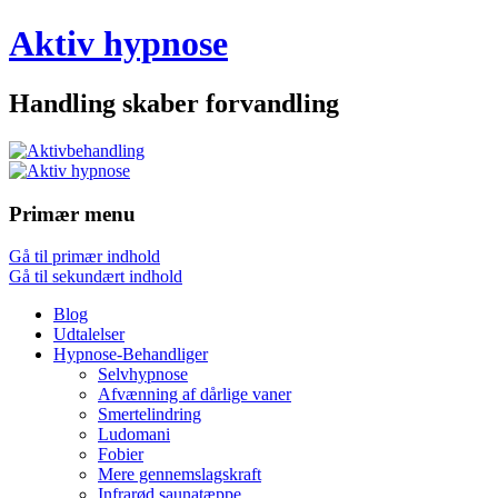
Aktiv hypnose
Handling skaber forvandling
Primær menu
Gå til primær indhold
Gå til sekundært indhold
Blog
Udtalelser
Hypnose-Behandliger
Selvhypnose
Afvænning af dårlige vaner
Smertelindring
Ludomani
Fobier
Mere gennemslagskraft
Infrarød saunatæppe