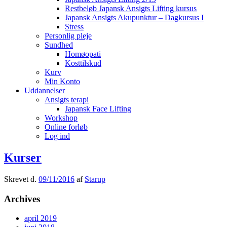
Restbeløb Japansk Ansigts Lifting kursus
Japansk Ansigts Akupunktur – Dagkursus I
Stress
Personlig pleje
Sundhed
Homøopati
Kosttilskud
Kurv
Min Konto
Uddannelser
Ansigts terapi
Japansk Face Lifting
Workshop
Online forløb
Log ind
Kurser
Skrevet d.
09/11/2016
af
Starup
Archives
april 2019