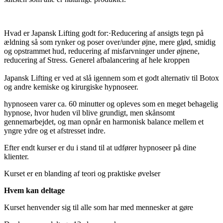
Hvad er Japansk Lifting godt for:·Reducering af ansigts tegn på
ældning så som rynker og poser over/under øjne, mere glød, smidig
og opstrammet hud, reducering af misfarvninger under øjnene,
reducering af Stress. Generel afbalancering af hele kroppen
Japansk Lifting er ved at slå igennem som et godt alternativ til Botox
og andre kemiske og kirurgiske hypnoseer.
hypnoseen varer ca. 60 minutter og opleves som en meget behagelig
hypnose, hvor huden vil blive grundigt, men skånsomt
gennemarbejdet, og man opnår en harmonisk balance mellem et
yngre ydre og et afstresset indre.
Efter endt kurser er du i stand til at udfører hypnoseer på dine
klienter.
Kurset er en blanding af teori og praktiske øvelser
Hvem kan deltage
Kurset henvender sig til alle som har med mennesker at gøre