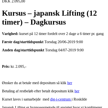
DKK
2.095,00
Kursus – japansk Lifting (12
timer) – Dagkursus
Varighed:
kurset på 12 timer fordelt over 2 dage a 6 timer pr. gang
Første dag/starttidspunkt
Torsdag 20/06-2019 9:00
Anden dag/starttidspunkt
Torsdag 04/07-2019 9:00
Pris:
kr. 2.095,-
Ønsker du at betale med depositum så klik
her
Betaling af restbeløb efter betalt depositum klik
her
Kurset laves i samarbejde med
dig-i-centrum
i Roskilde
Japansk Lifting er hypnosesmetode til ansigtet hvor vi kombinerer