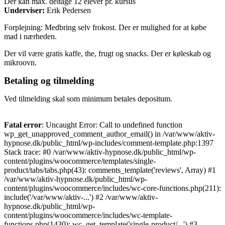
Der kan max. deltage 12 elever pr. kursus
Underviser:
Erik Pedersen
Forplejning: Medbring selv frokost. Der er mulighed for at købe
mad i nærheden.
Der vil være gratis kaffe, the, frugt og snacks. Der er køleskab og
mikroovn.
Betaling og tilmelding
Ved tilmelding skal som minimum betales depositum.
Fatal error
: Uncaught Error: Call to undefined function
wp_get_unapproved_comment_author_email() in /var/www/aktiv-
hypnose.dk/public_html/wp-includes/comment-template.php:1397
Stack trace: #0 /var/www/aktiv-hypnose.dk/public_html/wp-
content/plugins/woocommerce/templates/single-
product/tabs/tabs.php(43): comments_template('reviews', Array) #1
/var/www/aktiv-hypnose.dk/public_html/wp-
content/plugins/woocommerce/includes/wc-core-functions.php(211):
include('/var/www/aktiv-...') #2 /var/www/aktiv-
hypnose.dk/public_html/wp-
content/plugins/woocommerce/includes/wc-template-
functions.php(1430): wc_get_template('single-product/...') #3