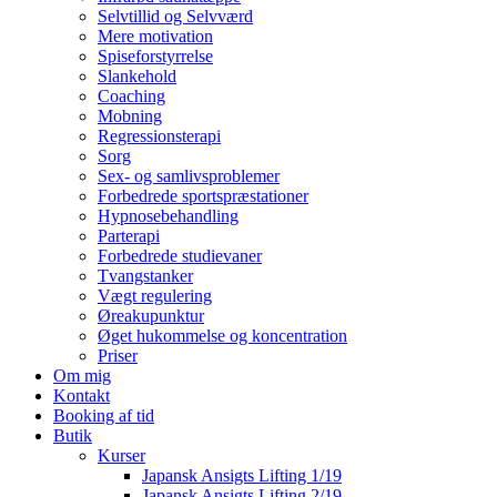
Selvtillid og Selvværd
Mere motivation
Spiseforstyrrelse
Slankehold
Coaching
Mobning
Regressionsterapi
Sorg
Sex- og samlivsproblemer
Forbedrede sportspræstationer
Hypnosebehandling
Parterapi
Forbedrede studievaner
Tvangstanker
Vægt regulering
Øreakupunktur
Øget hukommelse og koncentration
Priser
Om mig
Kontakt
Booking af tid
Butik
Kurser
Japansk Ansigts Lifting 1/19
Japansk Ansigts Lifting 2/19