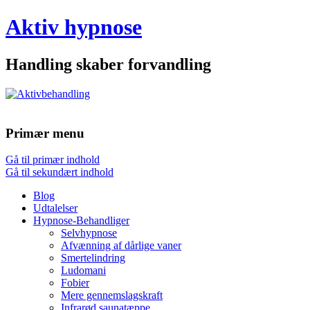
Aktiv hypnose
Handling skaber forvandling
Primær menu
Gå til primær indhold
Gå til sekundært indhold
Blog
Udtalelser
Hypnose-Behandliger
Selvhypnose
Afvænning af dårlige vaner
Smertelindring
Ludomani
Fobier
Mere gennemslagskraft
Infrarød saunatæppe