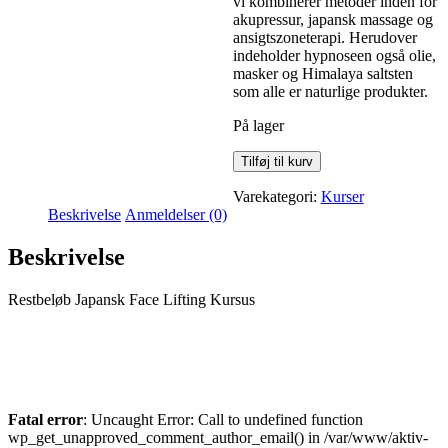
vi kombinerer metoder inden for
akupressur, japansk massage og
ansigtszoneterapi. Herudover
indeholder hypnoseen også olie,
masker og Himalaya saltsten
som alle er naturlige produkter.
På lager
Tilføj til kurv
Varekategori:
Kurser
Beskrivelse
Anmeldelser (0)
Beskrivelse
Restbeløb Japansk Face Lifting Kursus
Fatal error
: Uncaught Error: Call to undefined function
wp_get_unapproved_comment_author_email() in /var/www/aktiv-