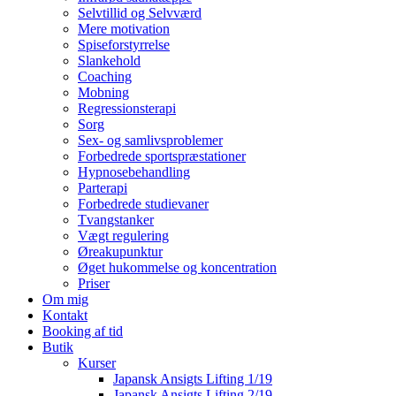
Selvtillid og Selvværd
Mere motivation
Spiseforstyrrelse
Slankehold
Coaching
Mobning
Regressionsterapi
Sorg
Sex- og samlivsproblemer
Forbedrede sportspræstationer
Hypnosebehandling
Parterapi
Forbedrede studievaner
Tvangstanker
Vægt regulering
Øreakupunktur
Øget hukommelse og koncentration
Priser
Om mig
Kontakt
Booking af tid
Butik
Kurser
Japansk Ansigts Lifting 1/19
Japansk Ansigts Lifting 2/19