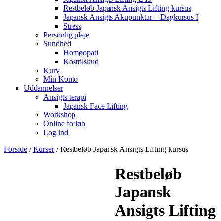
Restbeløb Japansk Ansigts Lifting kursus
Japansk Ansigts Akupunktur – Dagkursus I
Stress
Personlig pleje
Sundhed
Homøopati
Kosttilskud
Kurv
Min Konto
Uddannelser
Ansigts terapi
Japansk Face Lifting
Workshop
Online forløb
Log ind
Forside
/
Kurser
/ Restbeløb Japansk Ansigts Lifting kursus
Restbeløb
Japansk
Ansigts Lifting